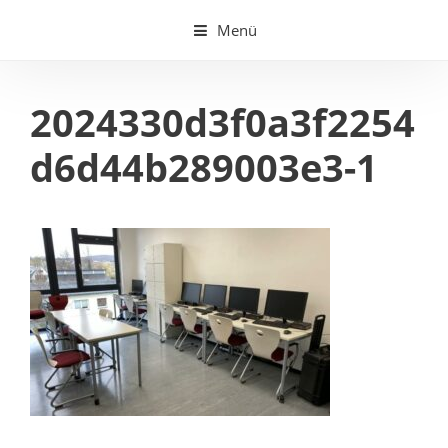
Springe
Menü
zum
Inhalt
2024330d3f0a3f2254
d6d44b289003e3-1