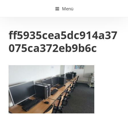
Springe
Menü
zum
Inhalt
ff5935cea5dc914a37
075ca372eb9b6c