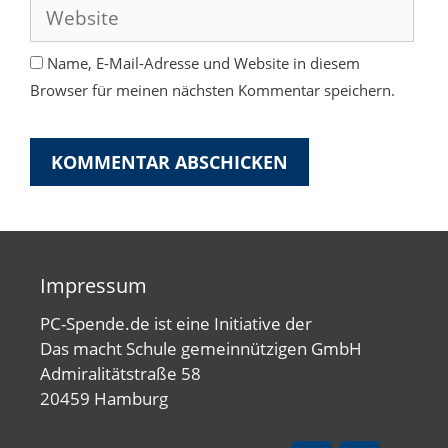
Adresse
Website
Name, E-Mail-Adresse und Website in diesem
Browser für meinen nächsten Kommentar speichern.
Impressum
PC-Spende.de ist eine Initiative der
Das macht Schule gemeinnützigen GmbH
Admiralitätstraße 58
20459 Hamburg